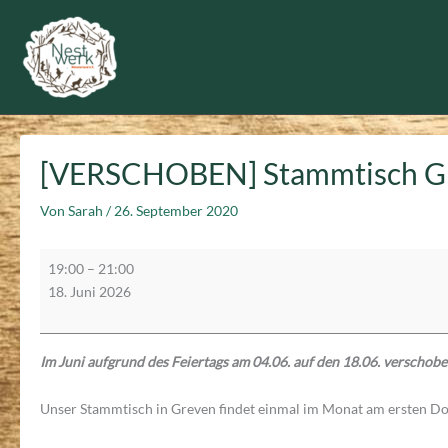
Zum
Inhalt
springen
[VERSCHOBEN] Stammtisch G
Von
Sarah
/
26. September 2020
[VERSCHOBEN]
19:00
–
21:00
Stammtisch
18. Juni 2026
Greven
Im Juni aufgrund des Feiertags am 04.06. auf den 18.06. verschobe
Unser Stammtisch in Greven findet einmal im Monat am ersten Don