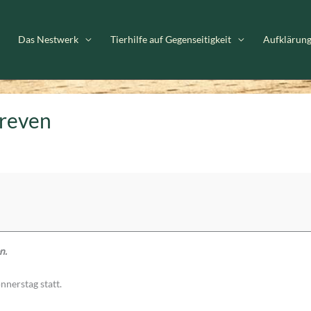
Das Nestwerk
Tierhilfe auf Gegenseitigkeit
Aufklärun
reven
n.
nerstag statt.