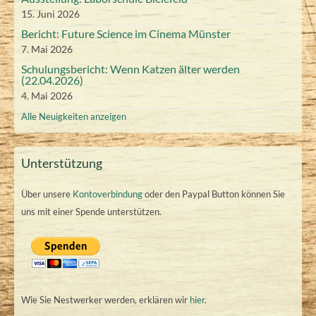
2
2
2
2
2
g
g
u
u
15. Juni 2026
0
)
)
n
n
6
6
6
6
6
Bericht: Future Science im Cinema Münster
2
g
g
7. Mai 2026
)
)
6
Schulungsbericht: Wenn Katzen älter werden
(22.04.2026)
4. Mai 2026
Alle Neuigkeiten anzeigen
Unterstützung
Über unsere
Kontoverbindung
oder den Paypal Button können Sie
uns mit einer Spende unterstützen.
Wie Sie Nestwerker werden, erklären wir
hier
.