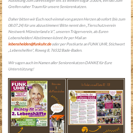
Auslosung zum Jahressieger teil. Es winken sogar 3.000 €, ein fast zum
Greifen naher Traum für unsere Seniorenkatzen.
Daher bitten wir Euch noch einmal von ganzen Herzen ab sofort (bis zum
08.07.24) für uns abzustimmen! Bitte nennt den „Tierschutzverein
Nestwerk Münsterland e.V.“, unseren Trägerverein, als Euren
Lebenshelden! Abstimmen könnt ihr per Mail an
lebenshelden@funkuhr.de
oder per Postkarte an FUNK UHR, Stichwort
„Lebenshelfen“, Roweg 8, 76532 Bade-Baden.
Wir sagen auch im Namen aller Seniorenkatzen DANKE für Eure
Unterstützung!