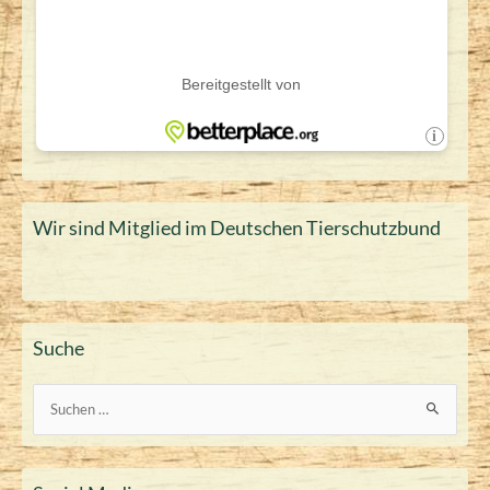
Wir sind Mitglied im Deutschen Tierschutzbund
Suche
S
u
c
h