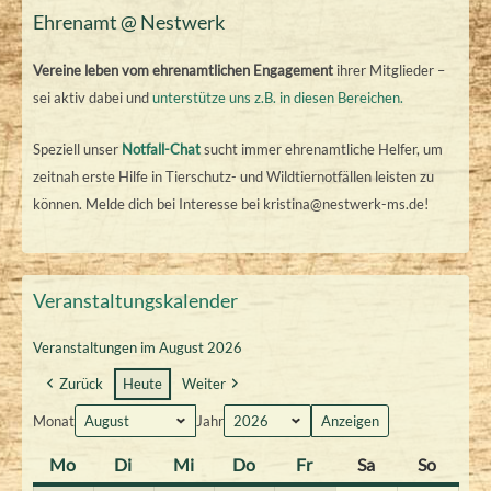
Ehrenamt @ Nestwerk
Vereine leben vom ehrenamtlichen Engagement
ihrer Mitglieder –
sei aktiv dabei und
unterstütze uns z.B. in diesen Bereichen.
Speziell unser
Notfall-Chat
sucht immer ehrenamtliche Helfer, um
zeitnah erste Hilfe in Tierschutz- und Wildtiernotfällen leisten zu
können. Melde dich bei Interesse bei kristina@nestwerk-ms.de!
Veranstaltungskalender
Veranstaltungen im August 2026
Zurück
Heute
Weiter
Monat
Jahr
Mo
M
Di
D
Mi
M
Do
D
Fr
F
Sa
S
So
S