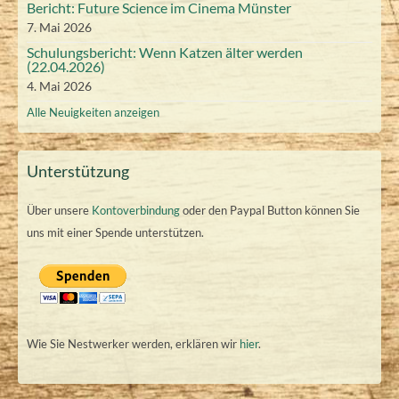
Bericht: Future Science im Cinema Münster
2
g
g
7. Mai 2026
)
)
6
Schulungsbericht: Wenn Katzen älter werden
(22.04.2026)
4. Mai 2026
Alle Neuigkeiten anzeigen
Unterstützung
Über unsere
Kontoverbindung
oder den Paypal Button können Sie
uns mit einer Spende unterstützen.
Wie Sie Nestwerker werden, erklären wir
hier
.