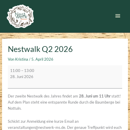
Zum
Inhalt
Haup
springen
Nestwalk Q2 2026
Von
Kristina
/
5. April 2026
Nestwalk
11:00
–
13:00
Q2
28. Juni 2026
2026
Der zweite Nestwalk des Jahres findet am
28. Juni um 11 Uhr
statt!
Auf dem Plan steht eine entspannte Runde durch die Baumberge bei
Nottuln.
Schickt zur Anmeldung eine kurze Email an
veranstaltungen@nestwerk-ms.de. Der genaue Treffpunkt wird euch