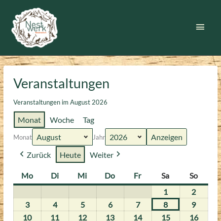
Zum
Inhalt
Haup
springen
Veranstaltungen
Veranstaltungen im August 2026
Monat
Woche
Tag
Monat
Jahr
Zurück
Heute
Weiter
Mo
Montag
Di
Dienstag
Mi
Mittwoch
Do
Donnerstag
Fr
Freitag
Sa
Samstag
So
Sonnt
1
1.
2
2.
August
August
3
3.
4
4.
5
5.
6
6.
7
7.
8
8.
9
9.
2026
2026
August
August
August
August
August
August
August
10
10.
11
11.
12
12.
13
13.
14
14.
15
15.
16
16.