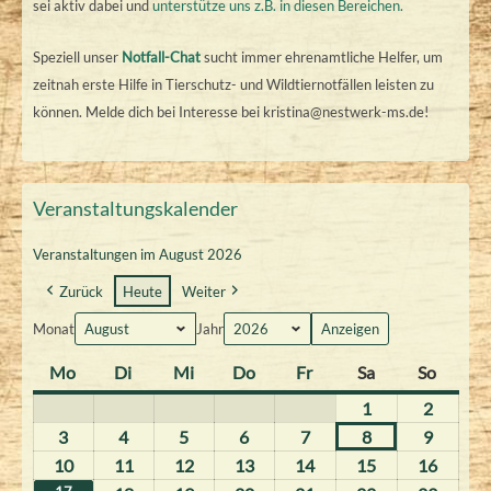
sei aktiv dabei und
unterstütze uns z.B. in diesen Bereichen.
Speziell unser
Notfall-Chat
sucht immer ehrenamtliche Helfer, um
zeitnah erste Hilfe in Tierschutz- und Wildtiernotfällen leisten zu
können. Melde dich bei Interesse bei kristina@nestwerk-ms.de!
Veranstaltungskalender
Veranstaltungen im August 2026
Zurück
Heute
Weiter
Monat
Jahr
Mo
M
Di
D
Mi
M
Do
D
Fr
F
Sa
S
So
S
o
i
i
o
r
a
o
1
1
2
2
n
e
t
n
e
m
n
.
.
3
3
4
4
5
5
6
6
7
7
8
8
9
9
t
n
t
n
i
s
n
A
A
.
.
.
.
.
.
.
10
1
11
1
12
1
13
1
14
1
15
1
16
1
a
s
w
e
t
t
t
u
u