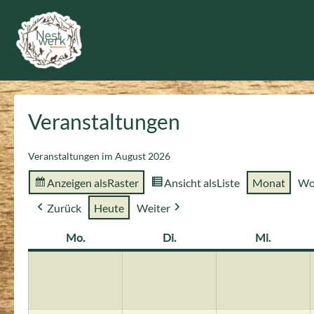
Zum
Inhalt
springen
Veranstaltungen
Veranstaltungen im August 2026
Anzeigen als
Raster
Ansicht als
Liste
Monat
Wo
Zurück
Heute
Weiter
Mo.
Montag
Di.
Dienstag
Mi.
Mittwoc