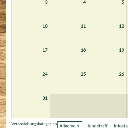
3
3.
4
4.
5
5.
August
August
A
2026
2026
2
10
10.
11
11.
12
12
August
August
A
2026
2026
2
17
17.
18
18.
19
19
August
August
A
2026
2026
2
24
24.
25
25.
26
26
August
August
A
2026
2026
2
31
31.
August
2026
Veranstaltungskategorien
Allgemein
Hundetreff
Infost