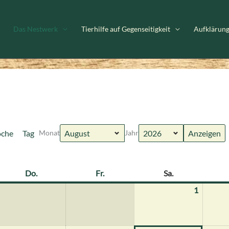
Das Nestwerk
Tierhilfe auf Gegenseitigkeit
Aufklärun
che
Tag
Monat
Jahr
h
Do.
Donnerstag
Fr.
Freitag
Sa.
Samstag
1
1.
August
2026