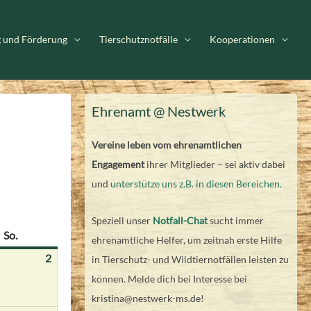
g und Förderung
Tierschutznotfälle
Kooperationen
Ehrenamt @ Nestwerk
Vereine leben vom ehrenamtlichen
Engagement
ihrer Mitglieder – sei aktiv dabei
und
unterstütze uns z.B. in diesen Bereichen.
Speziell unser
Notfall-Chat
sucht immer
So.
Sonntag
ehrenamtliche Helfer, um zeitnah erste Hilfe
2
2.
in Tierschutz- und Wildtiernotfällen leisten zu
August
können. Melde dich bei Interesse bei
2026
kristina@nestwerk-ms.de!