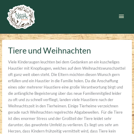
Zum
Inhalt
Haup
springen
Tiere und Weihnachten
Viele Kinderaugen leuchten bei dem Gedanken an ein kuscheliges
Haustier mit Knopfaugen, welches auf dem Weihnachtswunschzettel
oft ganz weit oben steht. Die Eltern möchten diesen Wunsch gern
erfüllen und ein Haustier in die Familie holen. Da die Anschaffung
eines oder mehrerer Haustiere eine große Verantwortung birgt und
die anfängliche Begeisterung über das neue Familienmitglied leider
zu oft und zu schnell verfliegt, landen viele Haustiere nach der
Weihnachtszeit in den Tierheimen. Einige Tierheime verzeichnen
gerade nach Weihnachten regelrechte Abgabewellen. Für die Tiere
ist dies enormer Stress und der Großteil der Tiere leidet sehr
darunter, das gewohnte Umfeld zu verlieren. Es liegt uns sehr am
Herzen, dass Kindern frühzeitig vermittelt wird, dass Tiere kein