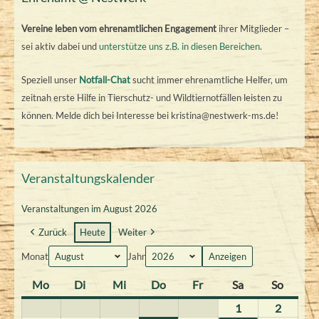
Vereine leben vom ehrenamtlichen Engagement
ihrer Mitglieder –
sei aktiv dabei und
unterstütze uns z.B. in diesen Bereichen.
Speziell unser
Notfall-Chat
sucht immer ehrenamtliche Helfer, um
zeitnah erste Hilfe in Tierschutz- und Wildtiernotfällen leisten zu
können. Melde dich bei Interesse bei kristina@nestwerk-ms.de!
Veranstaltungskalender
Veranstaltungen im August 2026
Zurück
Heute
Weiter
Monat
Jahr
Mo
M
Di
D
Mi
M
Do
D
Fr
F
Sa
S
So
S
o
i
i
o
r
a
o
1
1
2
2