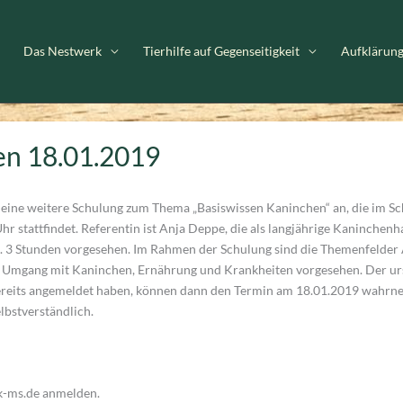
Das Nestwerk
Tierhilfe auf Gegenseitigkeit
Aufklärun
en 18.01.2019
 eine weitere Schulung zum Thema „Basiswissen Kaninchen“ an, die im 
r stattfindet. Referentin ist Anja Deppe, die als langjährige Kaninchenh
ca. 3 Stunden vorgesehen. Im Rahmen der Schulung sind die Themenfelder
 Umgang mit Kaninchen, Ernährung und Krankheiten vorgesehen. Der ur
h bereits angemeldet haben, können dann den Termin am 18.01.2019 wahr
elbstverständlich.
rk-ms.de anmelden.