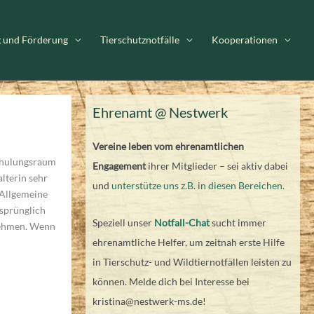
g und Förderung
Tierschutznotfälle
Kooperationen
Ehrenamt @ Nestwerk
Vereine leben vom ehrenamtlichen
Schulungsraum
Engagement
ihrer Mitglieder – sei aktiv dabei
alterin sehr
und
unterstütze uns z.B. in diesen Bereichen.
 Allgemeine
sprünglich
Speziell unser
Notfall-Chat
sucht immer
nehmen. Wenn
ehrenamtliche Helfer, um zeitnah erste Hilfe
in Tierschutz- und Wildtiernotfällen leisten zu
können. Melde dich bei Interesse bei
kristina@nestwerk-ms.de!