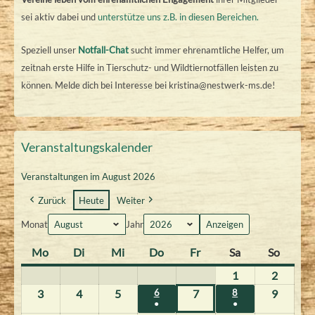
sei aktiv dabei und
unterstütze uns z.B. in diesen Bereichen.
Speziell unser
Notfall-Chat
sucht immer ehrenamtliche Helfer, um
zeitnah erste Hilfe in Tierschutz- und Wildtiernotfällen leisten zu
können. Melde dich bei Interesse bei kristina@nestwerk-ms.de!
Veranstaltungskalender
Veranstaltungen im August 2026
Zurück
Heute
Weiter
Monat
Jahr
Mo
M
Di
D
Mi
M
Do
D
Fr
F
Sa
S
So
S
o
i
i
o
r
a
o
1
1
2
2
n
e
t
n
e
m
n
.
.
3
3
4
4
5
5
6
6
7
7
8
8
9
9
t
n
t
●
n
i
●
s
n
.
.
A
A
.
.
.
.
.