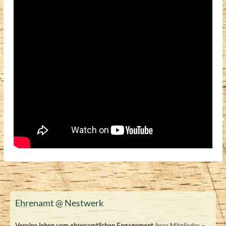
Ehrenamt @ Nestwerk
Vereine leben vom ehrenamtlichen Engagement
ihrer Mitglieder –