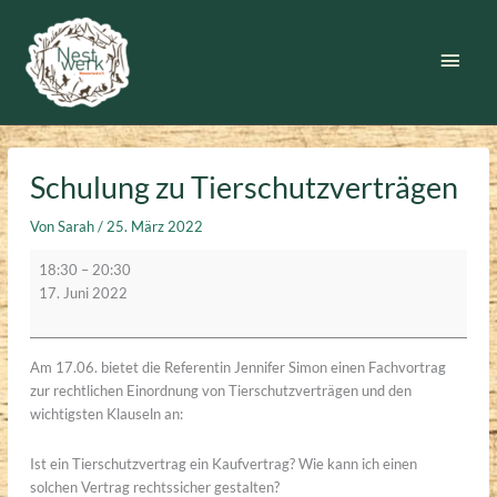
Zum
Inhalt
Haup
springen
Schulung zu Tierschutzverträgen
Von
Sarah
/
25. März 2022
Schulung
18:30
–
20:30
zu
17. Juni 2022
Tierschutzverträgen
Am 17.06. bietet die Referentin Jennifer Simon einen Fachvortrag
zur rechtlichen Einordnung von Tierschutzverträgen und den
wichtigsten Klauseln an:
Ist ein Tierschutzvertrag ein Kaufvertrag? Wie kann ich einen
solchen Vertrag rechtssicher gestalten?