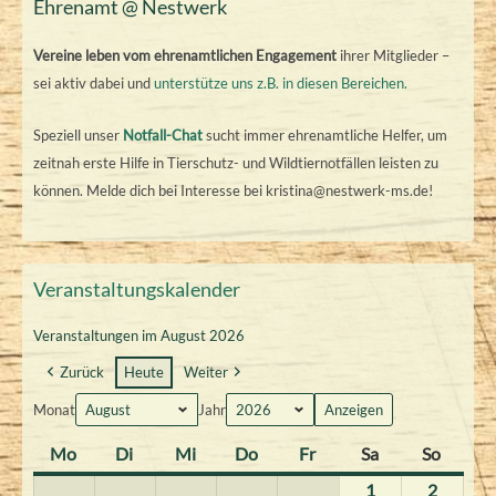
Ehrenamt @ Nestwerk
Vereine leben vom ehrenamtlichen Engagement
ihrer Mitglieder –
sei aktiv dabei und
unterstütze uns z.B. in diesen Bereichen.
Speziell unser
Notfall-Chat
sucht immer ehrenamtliche Helfer, um
zeitnah erste Hilfe in Tierschutz- und Wildtiernotfällen leisten zu
können. Melde dich bei Interesse bei kristina@nestwerk-ms.de!
Veranstaltungskalender
Veranstaltungen im August 2026
Zurück
Heute
Weiter
Monat
Jahr
Mo
M
Di
D
Mi
M
Do
D
Fr
F
Sa
S
So
S
o
i
i
o
r
a
o
1
1
2
2