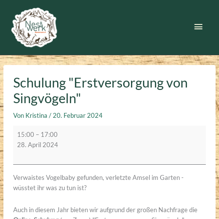
Zum
Inhalt
Haup
springen
Schulung "Erstversorgung von
Singvögeln"
Von
Kristina
/
20. Februar 2024
Schulung
15:00
–
17:00
"Erstversorgung
28. April 2024
von
Singvögeln"
Verwaistes Vogelbaby gefunden, verletzte Amsel im Garten -
wüsstet ihr was zu tun ist?
Auch in diesem Jahr bieten wir aufgrund der großen Nachfrage die