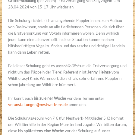
Online-Schulung
(per Zoom) "Erstversorgung von Singvögeln" am
28.04.2024 von 15-17 Uhr wieder an.
Die Schulung richtet sich an angehende Päppler:innen, zum Aufbau
von Basiswissen, sowie an alle tierliebenden Personen, die sich über
die Erstversorgung von Vögeln informieren wollen. Denn wirklich
jeder kann einmal unverhofft in diese Situation kommen einen
hilfsbedürftigen Vogel zu finden und das rasche und richtige Handeln
kann dann Leben retten.
Bei dieser Schulung geht es
ausschließlich
um die Erstversorgung und
nicht um das Päppeln der Tiere! Referentin ist
Jenny Heinze
vom
Wildtierasyl Kreis Warendorf, die sich als sehr erfahrene Päpplerin
schon jahrelang um Wildtiere kümmert.
Ihr könnt euch
bis zu einer Woche
vor dem Termin unter
veranstaltungen@nestwerk-ms.de
anmelden.
Die Schulungsgebühr von 7 € (für Nestwerk-Mitglieder 5 €) kommt
der Wildtierhilfe in der Region Münsterland zugute. Wir bitten darum,
diese bis
spätestens eine Woche
vor der Schulung auf unser