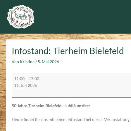
Zum
Inhalt
springen
Infostand: Tierheim Bielefeld
Von
Kristina
/
5. Mai 2026
Infostand:
11:00
–
17:00
Tierheim
11. Juli 2026
Bielefeld
50 Jahre Tierheim Bielefeld - Jubiläumsfest
Heute findet ihr uns mit einem Infostand bei dieser Veranstaltung.