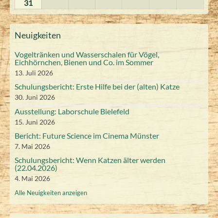
(
(
u
u
.
.
31
3
t
t
s
s
s
s
s
.
.
n
.
.
n
.
2
2
e
e
g
g
1
g
g
g
g
g
1
g
g
u
u
u
u
u
g
A
A
1
2
2
t
t
t
t
t
s
s
0
0
A
A
A
A
A
r
r
V
V
u
u
u
u
u
u
u
u
u
u
u
g
g
g
g
g
t
t
.
0
0
2
2
2
2
2
2
2
a
a
e
e
s
s
u
u
g
u
u
u
g
Neuigkeiten
s
s
s
s
s
s
s
u
u
u
u
u
a
a
6
6
A
2
2
n
0
0
0
0
n
0
r
r
t
t
u
u
g
g
g
g
g
l
l
t
t
t
t
t
t
t
s
s
s
s
s
s
s
a
a
2
2
s
s
u
6
6
2
2
2
2
2
Vogeltränken und Wasserschalen für Vögel,
u
u
t
u
u
t
u
t
t
2
2
n
2
2
2
2
n
2
0
t
t
t
t
t
0
t
t
Eichhörnchen, Bienen und Co. im Sommer
g
6
6
6
6
6
u
u
s
s
s
s
s
a
a
s
s
2
2
2
2
0
0
0
0
0
0
0
2
2
2
2
2
13. Juli 2026
n
n
u
l
l
t
t
6
6
t
t
0
t
t
t
0
2
2
2
2
2
2
2
0
0
0
0
0
g
g
Schulungsbericht: Erste Hilfe bei der (alten) Katze
s
t
t
a
a
2
2
2
2
2
2
2
)
)
6
6
6
6
6
6
6
2
2
2
2
2
30. Juni 2026
u
u
l
l
6
6
t
0
0
0
0
0
n
n
t
t
6
6
6
6
6
Ausstellung: Laborschule Bielefeld
2
2
2
2
2
2
g
g
u
u
15. Juni 2026
0
)
)
n
n
6
6
6
6
6
Bericht: Future Science im Cinema Münster
2
g
g
7. Mai 2026
)
)
6
Schulungsbericht: Wenn Katzen älter werden
(22.04.2026)
4. Mai 2026
Alle Neuigkeiten anzeigen