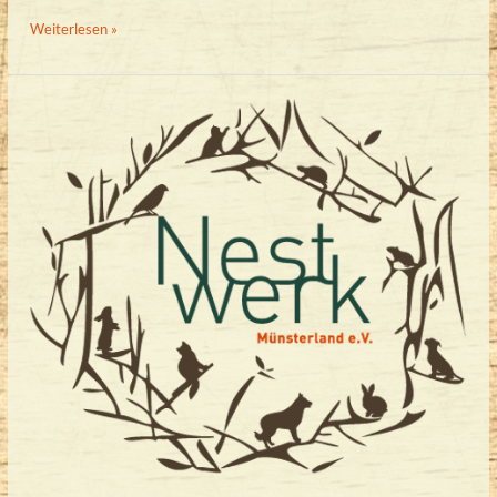
Artikel
Weiterlesen »
im
Online
Magazin
Alles
Münster
vom
09.01.2022