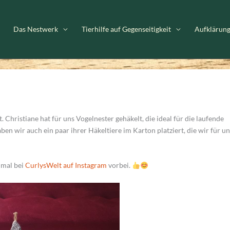
Das Nestwerk
Tierhilfe auf Gegenseitigkeit
Aufklärun
Christiane hat für uns Vogelnester gehäkelt, die ideal für die laufende
en wir auch ein paar ihrer Häkeltiere im Karton platziert, die wir für u
 mal bei
CurlysWelt auf Instagram
vorbei.