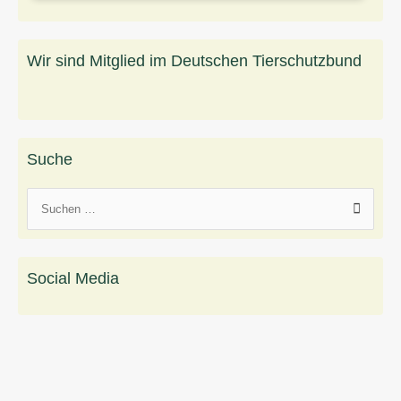
Wir sind Mitglied im Deutschen Tierschutzbund
Suche
S
u
c
h
Social Media
e
n
n
a
c
h