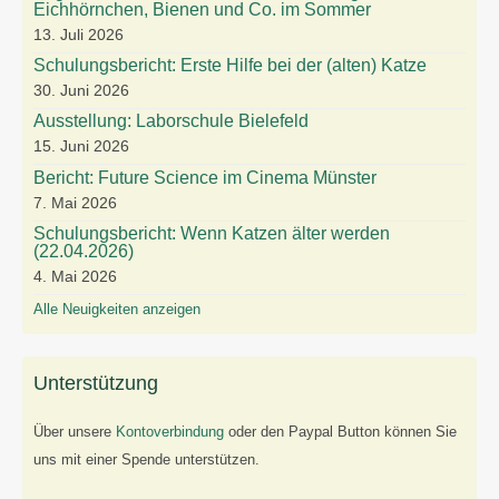
Eichhörnchen, Bienen und Co. im Sommer
u
e
e
e
e
e
e
2
t
t
t
t
t
t
13. Juli 2026
s
m
m
m
m
m
m
0
2
2
2
2
2
2
Schulungsbericht: Erste Hilfe bei der (alten) Katze
t
b
b
b
b
b
b
2
0
0
0
0
0
0
30. Juni 2026
2
e
e
e
e
e
e
6
2
2
2
2
2
2
Ausstellung: Laborschule Bielefeld
0
r
r
r
r
r
r
6
6
6
6
6
6
15. Juni 2026
2
2
2
2
2
2
2
Bericht: Future Science im Cinema Münster
6
0
0
0
0
0
0
7. Mai 2026
2
2
2
2
2
2
6
6
6
6
6
6
Schulungsbericht: Wenn Katzen älter werden
(22.04.2026)
4. Mai 2026
Alle Neuigkeiten anzeigen
Unterstützung
Über unsere
Kontoverbindung
oder den Paypal Button können Sie
uns mit einer Spende unterstützen.