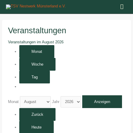
Zum
Hau
Inhalt
springen
Veranstaltungen
Veranstaltungen im August 2026
Monat
Woche
Tag
Monat
Jahr
Zurück
Heute