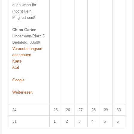
auch wenn ihr
(noch) kein
Mitglied seid!
China Garten
Lindemann-Platz 5
Bielefeld
,
33689
Veranstaltungsort
anschauen
China
Karte
Garten
iCal
Google
Weiterlesen
24.
25.
26.
27.
28.
29.
30.
24
25
26
27
28
29
30
August
August
August
August
August
August
August
31.
1.
2.
3.
4.
5.
6.
31
1
2
3
4
5
6
2026
2026
2026
2026
2026
2026
2026
August
September
September
September
September
September
Septemb
2026
2026
2026
2026
2026
2026
2026