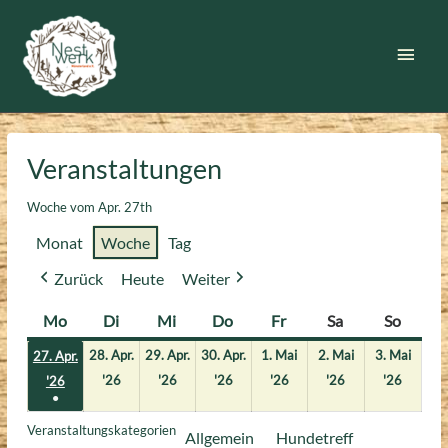
Zum
Inhalt
Haup
springen
Veranstaltungen
Woche vom Apr. 27th
Monat
Woche
Tag
Zurück
Heute
Weiter
Mo
Montag
Di
Dienstag
Mi
Mittwoch
Do
Donnerstag
Fr
Freitag
Sa
Samstag
So
Sonnt
28. Apr.
29. Apr.
30. Apr.
1. Mai
2. Mai
3. Mai
27. Apr.
28.
29.
30.
1.
2.
3.
27.
'26
'26
'26
'26
'26
'26
'26
●
April
April
April
Mai
Mai
Mai
April
(1
2026
2026
2026
2026
2026
2026
2026
Veranstaltungskategorien
Allgemein
Hundetreff
Veranstaltung)