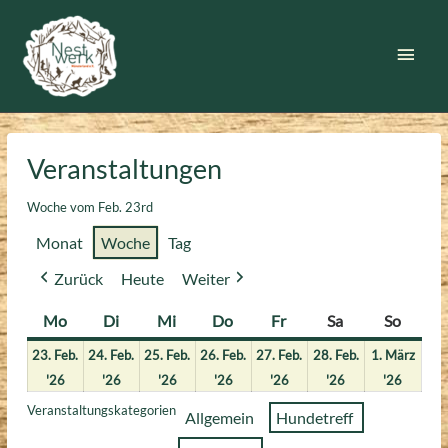
Zum
Inhalt
Haup
springen
Veranstaltungen
Woche vom Feb. 23rd
Monat
Woche
Tag
Zurück
Heute
Weiter
Mo
Montag
Di
Dienstag
Mi
Mittwoch
Do
Donnerstag
Fr
Freitag
Sa
Samstag
So
Sonnt
23. Feb.
24. Feb.
25. Feb.
26. Feb.
27. Feb.
28. Feb.
1. März
23.
24.
25.
26.
27.
28.
1.
'26
'26
'26
'26
'26
'26
'26
Februar
Februar
Februar
Februar
Februar
Februar
März
Veranstaltungskategorien
Allgemein
Hundetreff
2026
2026
2026
2026
2026
2026
2026