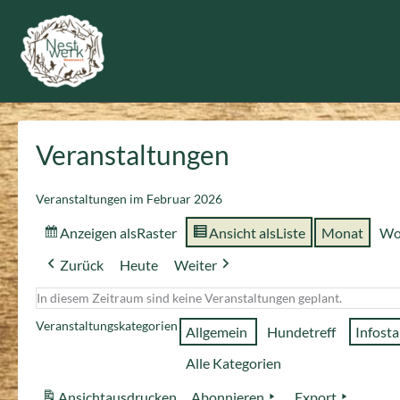
Zum
Inhalt
springen
Veranstaltungen
Veranstaltungen im Februar 2026
Anzeigen als
Raster
Ansicht als
Liste
Monat
Wo
Zurück
Heute
Weiter
In diesem Zeitraum sind keine Veranstaltungen geplant.
Veranstaltungskategorien
Allgemein
Hundetreff
Infost
Alle Kategorien
Ansicht
ausdrucken
Abonnieren
Export