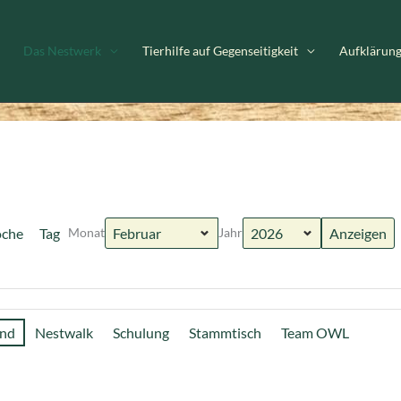
Das Nestwerk
Tierhilfe auf Gegenseitigkeit
Aufklärun
che
Tag
Monat
Jahr
and
Nestwalk
Schulung
Stammtisch
Team OWL