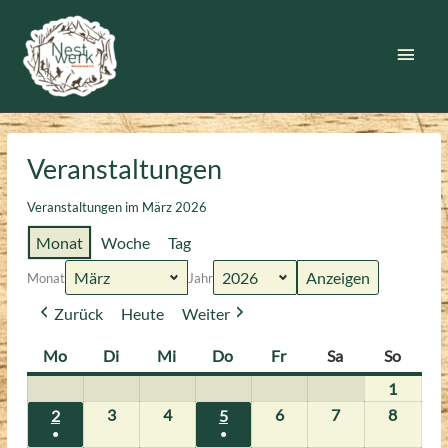
Zum
Inhalt
Haup
springen
Veranstaltungen
Veranstaltungen im März 2026
Monat
Woche
Tag
Monat
Jahr
Zurück
Heute
Weiter
Mo
Montag
Di
Dienstag
Mi
Mittwoch
Do
Donnerstag
Fr
Freitag
Sa
Samstag
So
Sonnt
1
1.
März
3
3.
4
4.
6
6.
7
7.
8
8.
2
2.
5
5.
●
●
2026
März
März
März
März
März
März
März