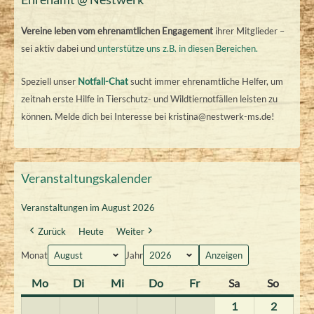
Vereine leben vom ehrenamtlichen Engagement
ihrer Mitglieder –
sei aktiv dabei und
unterstütze uns z.B. in diesen Bereichen.
Speziell unser
Notfall-Chat
sucht immer ehrenamtliche Helfer, um
zeitnah erste Hilfe in Tierschutz- und Wildtiernotfällen leisten zu
können. Melde dich bei Interesse bei kristina@nestwerk-ms.de!
Veranstaltungskalender
Veranstaltungen im August 2026
Zurück
Heute
Weiter
Monat
Jahr
Mo
M
Di
D
Mi
M
Do
D
Fr
F
Sa
S
So
S
o
i
i
o
r
a
o
1
1
2
2