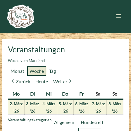
Zum
Inhalt
Haup
springen
Veranstaltungen
Woche vom März 2nd
Monat
Woche
Tag
Zurück
Heute
Weiter
Mo
Montag
Di
Dienstag
Mi
Mittwoch
Do
Donnerstag
Fr
Freitag
Sa
Samstag
So
Sonnt
2. März
3. März
4. März
5. März
6. März
7. März
8. März
2.
3.
4.
5.
6.
7.
8.
'26
'26
'26
'26
'26
'26
'26
März
März
März
März
März
März
März
Veranstaltungskategorien
Allgemein
Hundetreff
2026
2026
2026
2026
2026
2026
2026