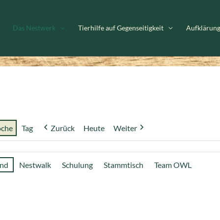
Das Nestwerk
Tierhilfe auf Gegenseitigkeit
Aufklärun
che
Tag
Zurück
Heute
Weiter
and
Nestwalk
Schulung
Stammtisch
Team OWL