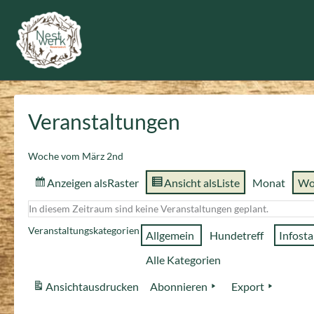
Zum
Inhalt
springen
Veranstaltungen
Woche vom März 2nd
Anzeigen als
Raster
Ansicht als
Liste
Monat
Wo
In diesem Zeitraum sind keine Veranstaltungen geplant.
Veranstaltungskategorien
Allgemein
Hundetreff
Infost
Alle Kategorien
Ansicht
ausdrucken
Abonnieren
Export