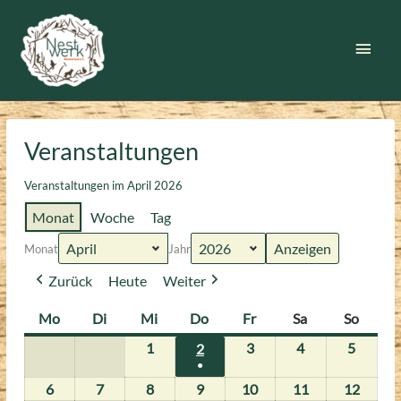
Zum
Inhalt
Haup
springen
Veranstaltungen
Veranstaltungen im April 2026
Monat
Woche
Tag
Monat
Jahr
Zurück
Heute
Weiter
Mo
Montag
Di
Dienstag
Mi
Mittwoch
Do
Donnerstag
Fr
Freitag
Sa
Samstag
So
Sonnt
1
1.
3
3.
4
4.
5
5.
2
2.
●
April
April
April
April
April
(1
6
6.
7
7.
8
8.
9
9.
10
10.
11
11.
12
12.
2026
2026
2026
2026
2026