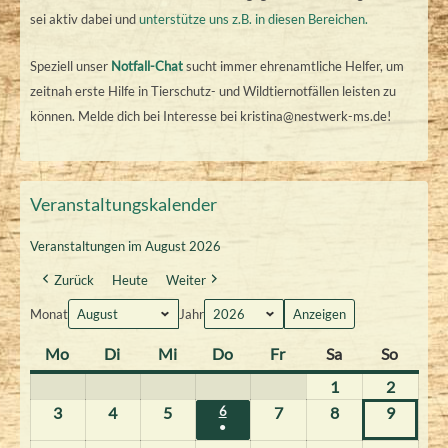
sei aktiv dabei und
unterstütze uns z.B. in diesen Bereichen.
Speziell unser
Notfall-Chat
sucht immer ehrenamtliche Helfer, um
zeitnah erste Hilfe in Tierschutz- und Wildtiernotfällen leisten zu
können. Melde dich bei Interesse bei kristina@nestwerk-ms.de!
Veranstaltungskalender
Veranstaltungen im August 2026
Zurück
Heute
Weiter
Monat
Jahr
Mo
M
Di
D
Mi
M
Do
D
Fr
F
Sa
S
So
S
o
i
i
o
r
a
o
1
1
2
2
n
e
t
n
e
m
n
.
.
3
3
4
4
5
5
6
6
7
7
8
8
9
9
t
n
t
●
n
i
s
n
.
A
A
.
.
.
.
.
.