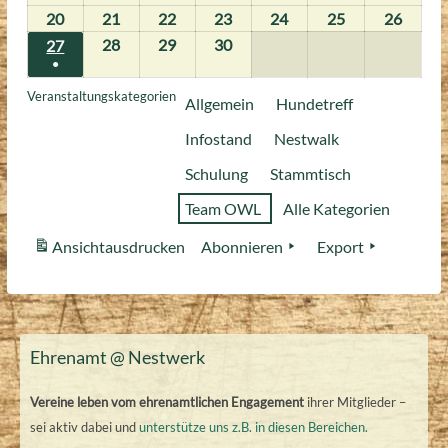
2026
2026
2026
2026
2026
2026
2026
April
April
April
April
April
April
April
20
20.
21
21.
22
22.
23
23.
24
24.
25
25.
26
26.
2026
2026
2026
2026
2026
2026
2026
April
April
April
April
April
April
April
28
28.
29
29.
30
30.
27
27.
●
2026
2026
2026
2026
2026
2026
2026
April
April
April
April
(1
2026
2026
2026
2026
Veranstaltungskategorien
Allgemein
Hundetreff
Veranstaltung)
Infostand
Nestwalk
Schulung
Stammtisch
Team OWL
Alle Kategorien
Ansicht
ausdrucken
Abonnieren
Export
Ehrenamt @ Nestwerk
Vereine leben vom ehrenamtlichen Engagement
ihrer Mitglieder –
sei aktiv dabei und
unterstütze uns z.B. in diesen Bereichen.