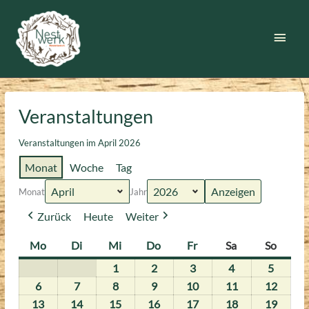
Zum
Inhalt
Haup
springen
Veranstaltungen
Veranstaltungen im April 2026
Monat
Woche
Tag
Monat
Jahr
Zurück
Heute
Weiter
Mo
Montag
Di
Dienstag
Mi
Mittwoch
Do
Donnerstag
Fr
Freitag
Sa
Samstag
So
Sonnt
1
1.
2
2.
3
3.
4
4.
5
5.
April
April
April
April
April
6
6.
7
7.
8
8.
9
9.
10
10.
11
11.
12
12.
2026
2026
2026
2026
2026
April
April
April
April
April
April
April
13
13.
14
14.
15
15.
16
16.
17
17.
18
18.
19
19.