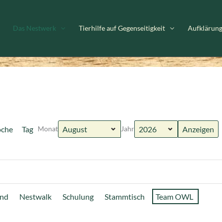
Das Nestwerk
Tierhilfe auf Gegenseitigkeit
Aufklärun
che
Tag
Monat
Jahr
and
Nestwalk
Schulung
Stammtisch
Team OWL