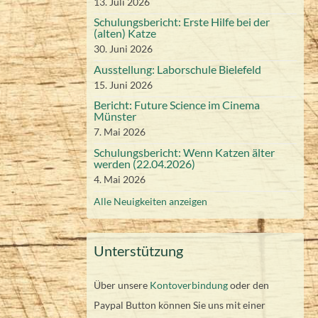
13. Juli 2026
t
t
t
t
t
t
t
Schulungsbericht: Erste Hilfe bei der
2
2
2
2
2
2
2
(alten) Katze
0
0
0
0
0
0
0
30. Juni 2026
2
2
2
2
2
2
2
Ausstellung: Laborschule Bielefeld
6
6
6
6
6
6
6
15. Juni 2026
Bericht: Future Science im Cinema
Münster
7. Mai 2026
Schulungsbericht: Wenn Katzen älter
werden (22.04.2026)
4. Mai 2026
Alle Neuigkeiten anzeigen
Unterstützung
Über unsere
Kontoverbindung
oder den
Paypal Button können Sie uns mit einer