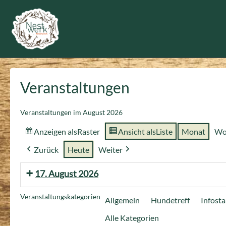
Zum
Inhalt
springen
Veranstaltungen
Veranstaltungen im August 2026
Anzeigen als
Raster
Ansicht als
Liste
Monat
Wo
Zurück
Heute
Weiter
17. August 2026
Veranstaltungskategorien
Allgemein
Hundetreff
Infost
Alle Kategorien