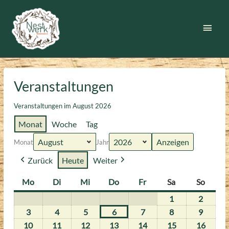
Zum
Inhalt
Haup
springen
Veranstaltungen
Veranstaltungen im August 2026
Monat
Woche
Tag
Monat
Jahr
Zurück
Heute
Weiter
Mo
Montag
Di
Dienstag
Mi
Mittwoch
Do
Donnerstag
Fr
Freitag
Sa
Samstag
So
Sonnt
1
1.
2
2.
August
August
3
3.
4
4.
5
5.
6
6.
7
7.
8
8.
9
9.
2026
2026
August
August
August
August
August
August
August
10
10.
11
11.
12
12.
13
13.
14
14.
15
15.
16
16.