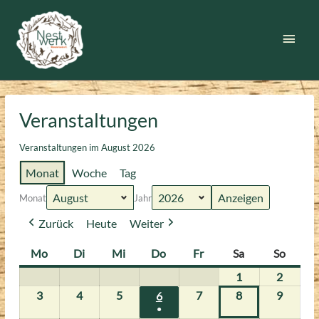
Zum
Inhalt
Haup
springen
Veranstaltungen
Veranstaltungen im August 2026
Monat
Woche
Tag
Monat
Jahr
Zurück
Heute
Weiter
Mo
Montag
Di
Dienstag
Mi
Mittwoch
Do
Donnerstag
Fr
Freitag
Sa
Samstag
So
Sonnt
1
1.
2
2.
August
August
3
3.
4
4.
5
5.
7
7.
8
8.
9
9.
6
6.
●
2026
2026
August
August
August
August
August
August
August