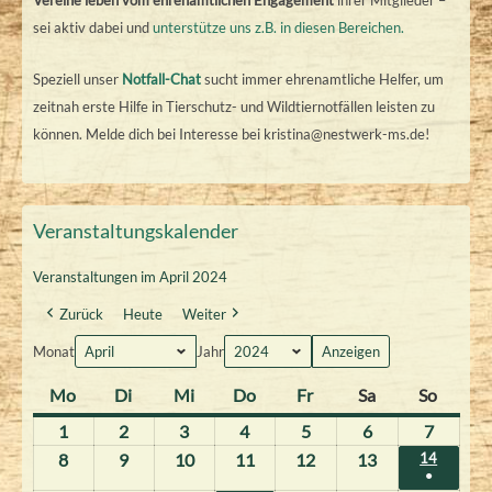
sei aktiv dabei und
unterstütze uns z.B. in diesen Bereichen.
Speziell unser
Notfall-Chat
sucht immer ehrenamtliche Helfer, um
zeitnah erste Hilfe in Tierschutz- und Wildtiernotfällen leisten zu
können. Melde dich bei Interesse bei kristina@nestwerk-ms.de!
Veranstaltungskalender
Veranstaltungen im April 2024
Zurück
Heute
Weiter
Monat
Jahr
Mo
M
Di
D
Mi
M
Do
D
Fr
F
Sa
S
So
S
o
i
i
o
r
a
o
1
1
2
2
3
3
4
4
5
5
6
6
7
7
n
e
t
n
e
m
n
.
.
.
.
.
.
.
8
8
9
9
10
1
11
1
12
1
13
1
14
1
t
n
t
n
i
s
●
n
4
A
A
A
A
A
A
A
.
.
0
1
2
3