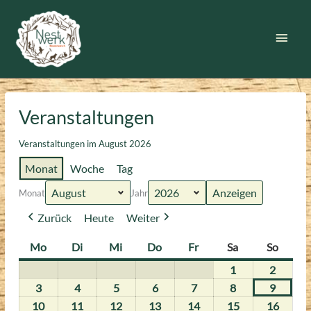
Zum
Inhalt
Haup
springen
Veranstaltungen
Veranstaltungen im August 2026
Monat
Woche
Tag
Monat
Jahr
Zurück
Heute
Weiter
Mo
Montag
Di
Dienstag
Mi
Mittwoch
Do
Donnerstag
Fr
Freitag
Sa
Samstag
So
Sonnt
1
1.
2
2.
August
August
3
3.
4
4.
5
5.
6
6.
7
7.
8
8.
9
9.
2026
2026
August
August
August
August
August
August
August
10
10.
11
11.
12
12.
13
13.
14
14.
15
15.
16
16.