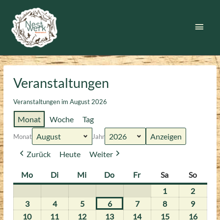
Zum
Inhalt
Haup
springen
Veranstaltungen
Veranstaltungen im August 2026
Monat
Woche
Tag
Monat
Jahr
Zurück
Heute
Weiter
Mo
Montag
Di
Dienstag
Mi
Mittwoch
Do
Donnerstag
Fr
Freitag
Sa
Samstag
So
Sonnt
1
1.
2
2.
August
August
3
3.
4
4.
5
5.
6
6.
7
7.
8
8.
9
9.
2026
2026
August
August
August
August
August
August
August
10
10.
11
11.
12
12.
13
13.
14
14.
15
15.
16
16.