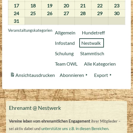
2026
2026
2026
2026
2026
2026
2026
August
August
August
August
August
August
Augus
17
17.
18
18.
19
19.
20
20.
21
21.
22
22.
23
23.
2026
2026
2026
2026
2026
2026
2026
August
August
August
August
August
August
Augus
24
24.
25
25.
26
26.
27
27.
28
28.
29
29.
30
30.
2026
2026
2026
2026
2026
2026
2026
August
August
August
August
August
August
Augus
31
31.
2026
2026
2026
2026
2026
2026
2026
August
Veranstaltungskategorien
Allgemein
Hundetreff
2026
Infostand
Nestwalk
Schulung
Stammtisch
Team OWL
Alle Kategorien
Ansicht
ausdrucken
Abonnieren
Export
Ehrenamt @ Nestwerk
Vereine leben vom ehrenamtlichen Engagement
ihrer Mitglieder –
sei aktiv dabei und
unterstütze uns z.B. in diesen Bereichen.