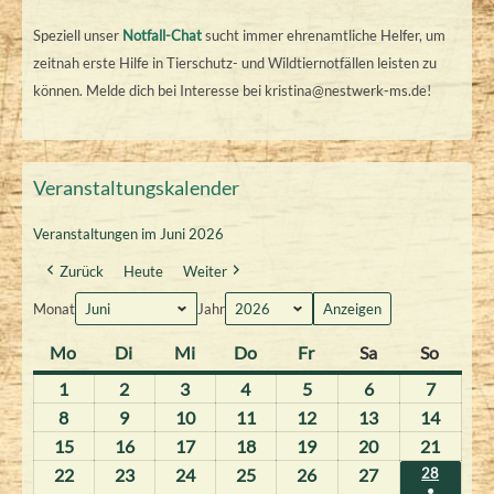
Speziell unser
Notfall-Chat
sucht immer ehrenamtliche Helfer, um
zeitnah erste Hilfe in Tierschutz- und Wildtiernotfällen leisten zu
können. Melde dich bei Interesse bei kristina@nestwerk-ms.de!
Veranstaltungskalender
Veranstaltungen im Juni 2026
Zurück
Heute
Weiter
Monat
Jahr
Mo
M
Di
D
Mi
M
Do
D
Fr
F
Sa
S
So
S
o
i
i
o
r
a
o
1
1
2
2
3
3
4
4
5
5
6
6
7
7
n
e
t
n
e
m
n
.
.
.
.
.
.
.
8
8
9
9
10
1
11
1
12
1
13
1
14
1
t
n
t
n
i
s
n
J
J
J
J
J
J
J
.
.
0
1
2
3
4
15
1
16
1
17
1
18
1
19
1
20
2
21
2
a
s
w
e
t
t
t
u
u
u
u
u
u
u
J
J
.
.
.
.
.
5
6
7
8
9
0
1
22
2
23
2
24
2
25
2
26
2
27
2
28
2
g
t
o
r
a
a
a
●