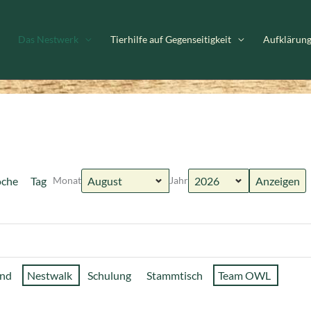
Das Nestwerk
Tierhilfe auf Gegenseitigkeit
Aufklärun
che
Tag
Monat
Jahr
and
Nestwalk
Schulung
Stammtisch
Team OWL