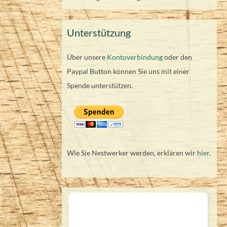
Unterstützung
Über unsere
Kontoverbindung
oder den
Paypal Button können Sie uns mit einer
Spende unterstützen.
Wie Sie Nestwerker werden, erklären wir
hier
.