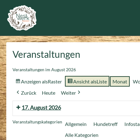
Zum
Inhalt
springen
Veranstaltungen
Veranstaltungen im August 2026
Anzeigen als
Raster
Ansicht als
Liste
Monat
Wo
Zurück
Heute
Weiter
17. August 2026
Veranstaltungskategorien
Allgemein
Hundetreff
Infost
Alle Kategorien