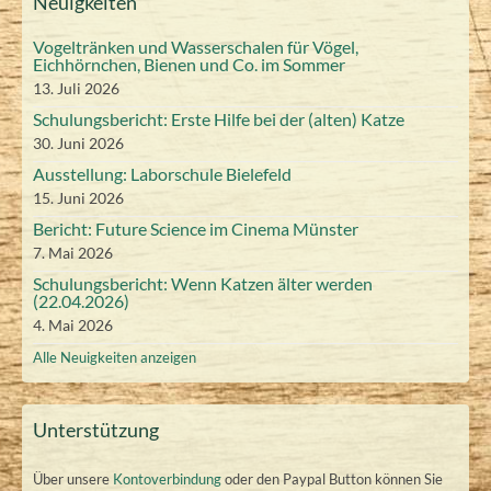
Neuigkeiten
r
r
r
r
r
r
l
l
2
0
0
0
0
0
0
2
2
2
2
2
2
s
a
e
2
2
r
ä
t
z
z
t
z
z
z
z
t
6
2
n
2
2
2
2
2
r
0
0
0
0
0
0
6
0
z
Vogeltränken und Wasserschalen für Vögel,
r
u
u
2
2
2
2
2
2
a
s
Eichhörnchen, Bienen und Co. im Sommer
a
2
2
6
6
6
6
6
6
2
2
2
2
2
2
n
n
z
l
t
n
0
0
6
0
0
0
0
0
13. Juli 2026
6
6
6
6
6
6
g
g
2
t
a
s
2
2
2
2
2
2
2
Schulungsbericht: Erste Hilfe bei der (alten) Katze
)
)
u
l
t
6
0
6
6
6
6
6
6
30. Juni 2026
n
t
a
2
g
u
Ausstellung: Laborschule Bielefeld
l
6
e
n
t
15. Juni 2026
n
g
u
Bericht: Future Science im Cinema Münster
)
)
n
7. Mai 2026
g
Schulungsbericht: Wenn Katzen älter werden
)
(22.04.2026)
4. Mai 2026
Alle Neuigkeiten anzeigen
Unterstützung
Über unsere
Kontoverbindung
oder den Paypal Button können Sie