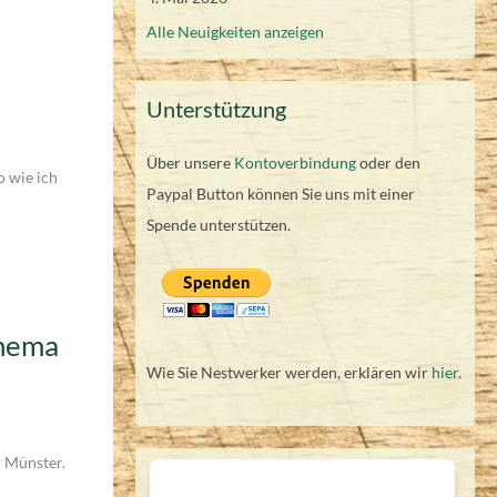
Alle Neuigkeiten anzeigen
Unterstützung
Über unsere
Kontoverbindung
oder den
o wie ich
Paypal Button können Sie uns mit einer
Spende unterstützen.
inema
Wie Sie Nestwerker werden, erklären wir
hier
.
 Münster.