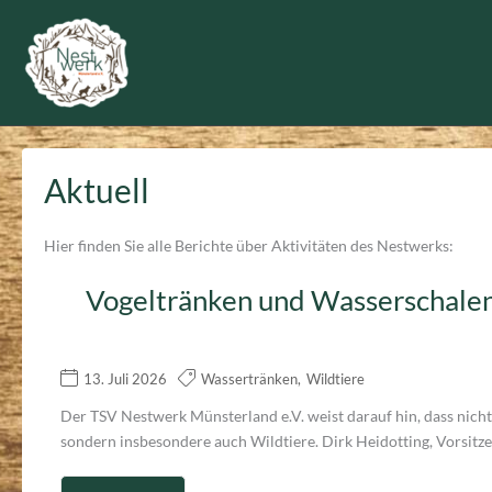
Zum
Inhalt
springen
Aktuell
Hier finden Sie alle Berichte über Aktivitäten des Nestwerks:
Vogeltränken und Wasserschalen 
13. Juli 2026
Wassertränken
,
Wildtiere
Der TSV Nestwerk Münsterland e.V. weist darauf hin, dass nich
sondern insbesondere auch Wildtiere. Dirk Heidotting, Vorsitzen