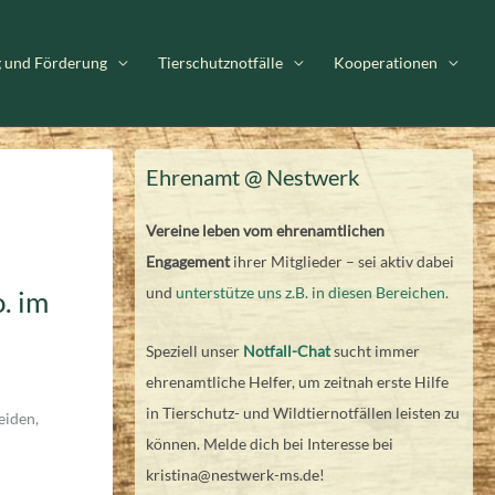
g und Förderung
Tierschutznotfälle
Kooperationen
Ehrenamt @ Nestwerk
Vereine leben vom ehrenamtlichen
Engagement
ihrer Mitglieder – sei aktiv dabei
und
unterstütze uns z.B. in diesen Bereichen.
. im
Speziell unser
Notfall-Chat
sucht immer
ehrenamtliche Helfer, um zeitnah erste Hilfe
in Tierschutz- und Wildtiernotfällen leisten zu
eiden,
können. Melde dich bei Interesse bei
kristina@nestwerk-ms.de!