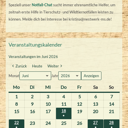
Speziell unser
Notfall-Chat
sucht immer ehrenamtliche Helfer, um
zeitnah erste Hilfe in Tierschutz- und Wildtiernotfällen leisten zu
können. Melde dich bei Interesse bei kristina@nestwerk-ms.de!
Veranstaltungskalender
Veranstaltungen im Juni 2026
Zurück
Heute
Weiter
Monat
Jahr
Mo
M
Di
D
Mi
M
Do
D
Fr
F
Sa
S
So
S
o
i
i
o
r
a
o
1
1
2
2
3
3
4
4
5
5
6
6
7
7
n
e
t
n
e
m
n
.
.
.
.
.
.
.
8
8
9
9
10
1
11
1
12
1
13
1
14
1
t
n
t
n
i
s
n
J
J
J
J
J
J
J
.
.
0
1
2
3
4
15
1
16
1
17
1
18
1
19
1
20
2
21
2
a
s
w
e
t
t
t
●
8
u
u
u
u
u
u
u
J
J
.
.
.
.
.
5
6
7
9
0
1
(
g
t
o
.
r
a
a
a
22
2
23
2
24
2
25
2
26
2
27
2
28
2
n
n
n
n
n
n
n
u
u
J
J
J
J
J
.
.
.
.
.
.
●
●
●
1