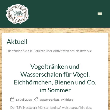
Zum
Inhalt
Haup
springen
Aktuell
Hier finden Sie alle Berichte über Aktivitäten des Nestwerks:
Vogeltränken und
Wasserschalen für Vögel,
Eichhörnchen, Bienen und Co.
im Sommer
13. Juli 2026
Wassertränken
,
Wildtiere
Der TSV Nestwerk Münsterland e.V. weist darauf hin, dass