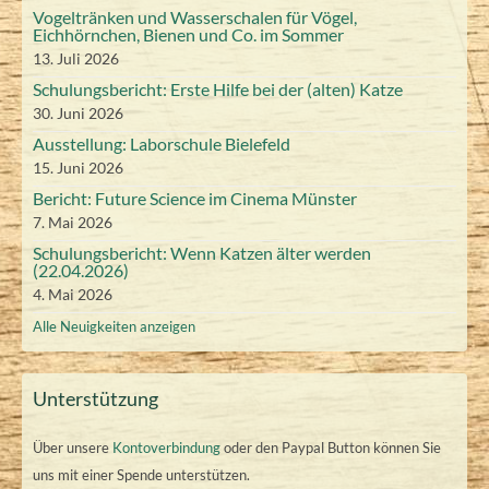
2
2
0
0
0
0
0
2
2
2
2
2
2
s
a
a
a
2
2
2
2
u
u
Vogeltränken und Wasserschalen für Vögel,
i
i
i
i
t
n
6
6
2
2
2
n
2
n
2
0
0
0
6
0
0
0
0
0
0
Eichhörnchen, Bienen und Co. im Sommer
n
n
2
2
2
2
a
s
s
s
2
2
2
6
6
6
6
6
2
2
2
2
2
2
13. Juli 2026
i
i
l
t
t
t
6
0
0
0
0
6
6
6
6
6
6
6
6
Schulungsbericht: Erste Hilfe bei der (alten) Katze
2
2
t
a
a
a
2
2
2
2
30. Juni 2026
u
l
l
l
0
0
6
6
6
6
n
t
t
t
Ausstellung: Laborschule Bielefeld
2
2
g
u
u
u
15. Juni 2026
6
6
)
n
n
n
Bericht: Future Science im Cinema Münster
g
g
g
7. Mai 2026
)
)
)
Schulungsbericht: Wenn Katzen älter werden
(22.04.2026)
4. Mai 2026
Alle Neuigkeiten anzeigen
Unterstützung
Über unsere
Kontoverbindung
oder den Paypal Button können Sie
uns mit einer Spende unterstützen.